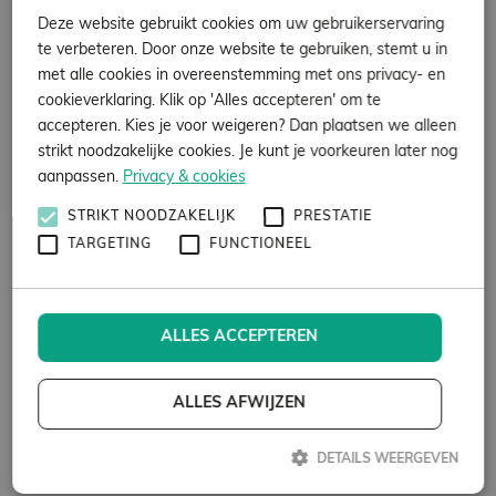
Snelle responstijd
Deze website gebruikt cookies om uw gebruikerservaring
Landelijke dekking in NL
te verbeteren. Door onze website te gebruiken, stemt u in
Hoge klanttevredenheid 9,0
met alle cookies in overeenstemming met ons privacy- en
Bel 088 - 888 86 26
cookieverklaring. Klik op 'Alles accepteren' om te
accepteren. Kies je voor weigeren? Dan plaatsen we alleen
strikt noodzakelijke cookies. Je kunt je voorkeuren later nog
aanpassen.
Privacy & cookies
STRIKT NOODZAKELIJK
PRESTATIE
TARGETING
FUNCTIONEEL
ALLES ACCEPTEREN
ALLES AFWIJZEN
Dekking door
heel Nederland!
DETAILS WEERGEVEN