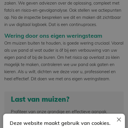
zaken. We geven adviezen over de oplossing, compleet met
foto’s en risico-en-gevolganalyse. Ook stellen we actiepunten
op. Na de inspectie bespreken we dit en maken dit zichtbaar
in uw digitaal logboek. Dat is een continuproces.
Wering door ons eigen weringsteam
Om muizen buiten te houden, is goede wering cruciaal. Vooral
als uw pand al wat ouder is óf bij een verbouwing van uw
eigen pand of bij de buren. Om het risico op overlast zo klein
mogelijk te maken, controleren we uw pand ook gaten en
kieren. Als u wilt, dichten we deze voor u, professioneel en
heel effectief. Dit doen we met ons eigen weringsteam.
Last van muizen?
Profiteer van onze grondige en effectieve aanpak.
×
Deze website maakt gebruik van cookies.
Voor bedrijven