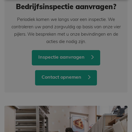
Bedrijfsinspectie aanvragen?
Strikt noodzakelijk
Prestatie
Targeting
Functioneel
Periodiek komen we langs voor een inspectie. We
Strikt noodzakelijke cookies maken de kernfunctionaliteiten van de
website mogelijk, zoals gebruikersaanmelding en accountbeheer. De
controleren uw pand zorgvuldig op basis van onze vier
website kan niet goed worden gebruikt zonder de strikt noodzakelijke
pijlers. We bespreken met u onze bevindingen en de
cookies.
acties die nodig zijn.
Aanbieder /
Naam
Vervaldatum
Omschrijving
Domein
_GRECAPTCHA
Google LLC
6 maanden
Google
Inspectie aanvragen
www.google.com
reCAPTCHA
plaatst een
noodzakelijke
cookie
Contact opnemen
(_GRECAPTCHA)
wanneer deze
wordt
uitgevoerd met
het oog op de
risicoanalyse.
Aanbieder /
Naam
Vervaldatum
Omschrijving
Domein
Aanbieder
Naam
Vervaldatum
Omschrijving
/ Domein