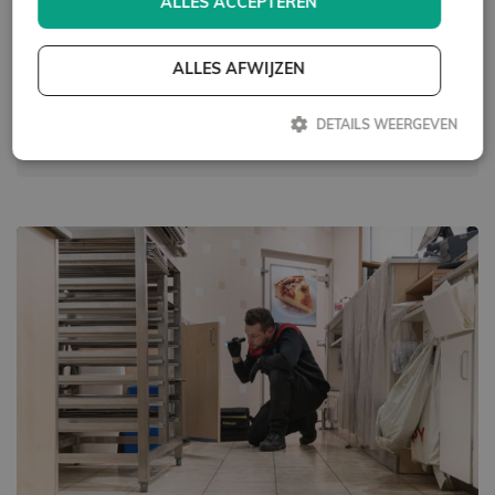
ALLES ACCEPTEREN
Inspectie aanvragen
ALLES AFWIJZEN
Contact opnemen
DETAILS WEERGEVEN
Strikt noodzakelijk
Prestatie
Targeting
Functioneel
Strikt noodzakelijke cookies maken de kernfunctionaliteiten van de
website mogelijk, zoals gebruikersaanmelding en accountbeheer. De
website kan niet goed worden gebruikt zonder de strikt noodzakelijke
cookies.
Aanbieder /
Naam
Vervaldatum
Omschrijving
Domein
_GRECAPTCHA
Google LLC
6 maanden
Google
www.google.com
reCAPTCHA
plaatst een
noodzakelijke
cookie
(_GRECAPTCHA)
wanneer deze
wordt