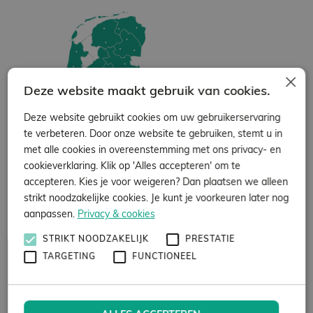
×
Deze website maakt gebruik van cookies.
Deze website gebruikt cookies om uw gebruikerservaring
te verbeteren. Door onze website te gebruiken, stemt u in
met alle cookies in overeenstemming met ons privacy- en
Dekking door
cookieverklaring. Klik op 'Alles accepteren' om te
heel Nederland!
accepteren. Kies je voor weigeren? Dan plaatsen we alleen
strikt noodzakelijke cookies. Je kunt je voorkeuren later nog
aanpassen.
Privacy & cookies
Bedrijfsinspectie aanvragen?
STRIKT NOODZAKELIJK
PRESTATIE
Periodiek komen we langs voor een inspectie. We
TARGETING
FUNCTIONEEL
controleren uw pand zorgvuldig op basis van onze vier
pijlers. We bespreken met u onze bevindingen en de
acties die nodig zijn.