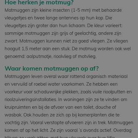
Hoe herken je motmug?
Motmuggen zijn kleine insecten (1-5 mm) met behaarde
vleugeltjes en twee lange antennes op hun kop. Die
vleugeltjes zijn groter dan hun lichaam. De kleur varieert:
sommige motmuggen zijn grijs of geelachtig, andere zijn
zwart. Motmuggen kunnen niet zo goed vliegen. Ze vliegen
hooguit 1,5 meter aan een stuk. De motmug worden ook wel
genoemd: aalputmotje, rioolvlieg of motvlieg.
Waar komen motmuggen op af?
Motmuggen leven overal waar rottend organisch materiaal
en vervuild of roebel water voorkomen. Ze hebben een
voorkeur voor schaduwrijke plekken, zoals vuile rioolputten en
rioolzuiveringsinstallaties. In woningen zijn ze te vinden om
kruipruimten en bij de afvoer van een toilet, douche of
wasbak. Ook houden ze zich op bij kamerplanten die te
vochtig zijn. Vooral verstopte afvoeren zijn in trek. Motmuggen
komen af op het licht. Ze zijn vooral ’s avonds actief. Overdag