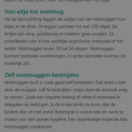
blijven ze vaak zitten, met hun vleugels over hun lijfje.
Van eitje tot motmug
Na de bevruchting leggen de wijfjes van de motmuggen hun
eitjes in de drab. Ze leggen per keer tot wel 100 eitjes. De
larfjes zijn lang, grijskleurig en hebben geen pootjes. Ze
ontwikkelen zich in het vochtige organische materiaal of het
water. Motmuggen leven 10 tot 50 dagen. Motmuggen
kunnen bacteriën overbrengen. In grote aantallen kunnen ze
hinderlijk zijn.
Zelf motmuggen bestrijden
Motmuggen kunt u vaak goed zelf bestrijden. Dat doet u niet
door de muggen zelf te bestrijden, maar door de oorzaak weg
te nemen. Zoals een kapotte leiding of rottend materiaal in
dakgoten en leidingen. Is de kruipruimte de bron, dek de
bodem dan af met zand. Belangrijk is vooral ook om werk te
maken van een goede hygiëne. Een regelmatige inspectie kan
motmuggen voorkomen.