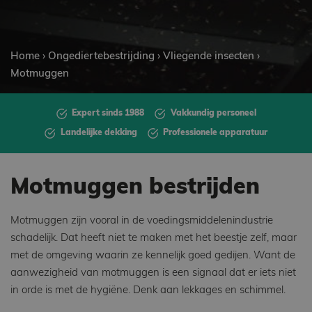
Home
›
Ongediertebestrijding
›
Vliegende insecten
›
Motmuggen
Expert sinds 1988
Vakkundig personeel
Landelijke dekking
Professionele apparatuur
Motmuggen bestrijden
Motmuggen zijn vooral in de voedingsmiddelenindustrie
schadelijk. Dat heeft niet te maken met het beestje zelf, maar
met de omgeving waarin ze kennelijk goed gedijen. Want de
aanwezigheid van motmuggen is een signaal dat er iets niet
in orde is met de hygiëne. Denk aan lekkages en schimmel.