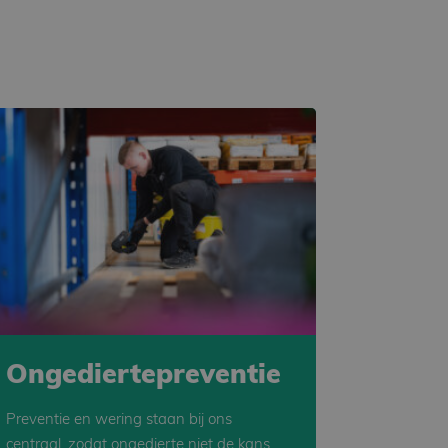
Ongediertepreventie
Preventie en wering staan bij ons
centraal, zodat ongedierte niet de kans