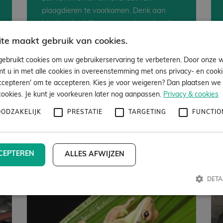
plaagdieren te voorkomen. Denk aan
hygiëne, bedrijfsvoering en bouwkundige
aspecten. Wij adviseren u hierover.
te maakt gebruik van cookies.
ebruikt cookies om uw gebruikerservaring te verbeteren. Door onze w
mt u in met alle cookies in overeenstemming met ons privacy- en cooki
accepteren' om te accepteren. Kies je voor weigeren? Dan plaatsen we a
cookies. Je kunt je voorkeuren later nog aanpassen.
Privacy & cookies
OODZAKELIJK
PRESTATIE
TARGETING
FUNCTIO
Laatste nieuws
CEPTEREN
ALLES AFWIJZEN
DETA
Strikt noodzakelijk
Prestatie
Targeting
Functioneel