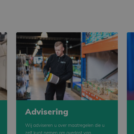
Advisering
Wij adviseren u over maatregelen die u
zelf kunt nemen om overlast van