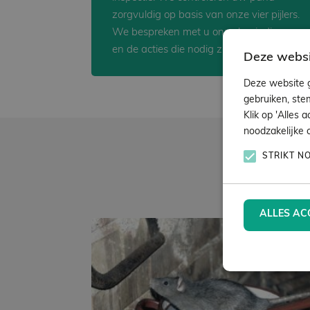
zorgvuldig op basis van onze vier pijlers.
We bespreken met u onze bevindingen
en de acties die nodig zijn.
Deze websi
Deze website g
gebruiken, ste
Klik op 'Alles 
noodzakelijke 
STRIKT N
ALLES AC