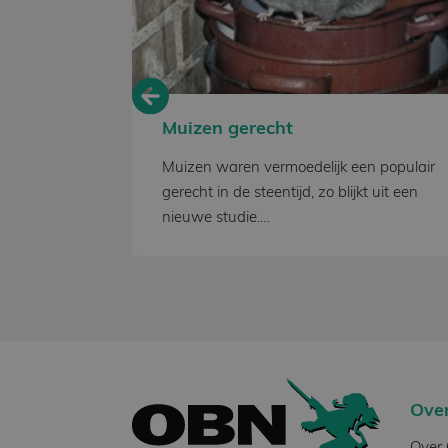
Strikt noodzakel
accountbeheer. D
Naam
_GRECAPTCH
Muizen gerecht
van al die
Muizen waren vermoedelijk een populair
gerecht in de steentijd, zo blijkt uit een
Naam
nieuwe studie.…
Naam
Naam
_OBN_session
_gid
_gat_gtag_U
_ga_HF0P5P9
YSC
_ga
VISITOR_INFO
Ove