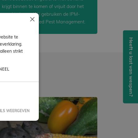
krijgt binnen te komen of vrijuit door het
pand te lopen. Wij gebruiken de IPM-
×
methode: Integrated Pest Management.
ebsite te
Heeft u last van wespen?
everklaring.
lleen strikt
NEEL
ILS WEERGEVEN