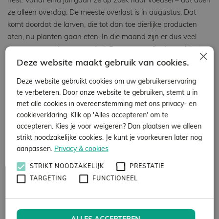
nest. Vanaf eind juli gaan ze op zoek naar voedsel – dat doen
ze alleen overdag. De meeste overlast is in augustus. Dat
komt doordat de larven, die tot dan toe dierlijke producten
aten, nu planten gaan eten. In die maand zijn er dus veel
wespen op zoek naar voedsel. De wespen zijn dan ook het
×
meest agressief, omdat de werkers geen voedsel meer krijgen
Deze website maakt gebruik van cookies.
van de koningin en het voedsel schaarser wordt.
Deze website gebruikt cookies om uw gebruikerservaring
Adviezen om wespen te weren
te verbeteren. Door onze website te gebruiken, stemt u in
met alle cookies in overeenstemming met ons privacy- en
Onze bestrijdingstechnicus kan u ook adviseren over het
cookieverklaring. Klik op 'Alles accepteren' om te
voorkomen van wespenoverlast bij uw bedrijf in Zwartsluis.
accepteren. Kies je voor weigeren? Dan plaatsen we alleen
Denk bijvoorbeeld aan het plaatsen van goede raam- en
strikt noodzakelijke cookies. Je kunt je voorkeuren later nog
deurhorren. Ook is het verstandig om naden, kieren en spleten
aanpassen.
Privacy & cookies
in gevels te dichten, zodat wespen zich niet kunnen nestelen
in de spouwmuur. Let er ook op dat u afvalemmers en -
STRIKT NOODZAKELIJK
PRESTATIE
containers goed afsluit, zodat wespen daar niet op af komen,
TARGETING
FUNCTIONEEL
op zoek naar eten.