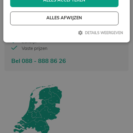
ALLES ACCEPTEREN
Wespennest in Zwartsluis
Profiteer van onze grondige en effectieve aanpak.
ALLES AFWIJZEN
Snelle service
DETAILS WEERGEVEN
Specialist in Zwartewaterland
Zakelijk
Vaste prijzen
Strikt noodzakelijk
Prestatie
Targeting
Functioneel
Bel 088 - 888 86 26
Strikt noodzakelijke cookies maken de kernfunctionaliteiten van de
website mogelijk, zoals gebruikersaanmelding en accountbeheer. De
website kan niet goed worden gebruikt zonder de strikt noodzakelijke
cookies.
Aanbieder /
Naam
Vervaldatum
Omschrijving
Domein
_GRECAPTCHA
Google LLC
6 maanden
Google
www.google.com
reCAPTCHA
plaatst een
noodzakelijke
cookie
(_GRECAPTCHA)
wanneer deze
wordt