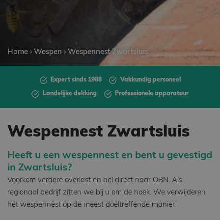
Home
›
Wespen
›
Wespennest Zwartsluis
Expert sinds 1988
Vakkundig personeel
Landelijke dekking
Professionele apparatuur
Wespennest Zwartsluis
Heeft u een wespennest en bent u gevestigd
in Zwartsluis?
Voorkom verdere overlast en bel direct naar OBN. Als
regionaal bedrijf zitten we bij u om de hoek. We verwijderen
het wespennest op de meest doeltreffende manier.